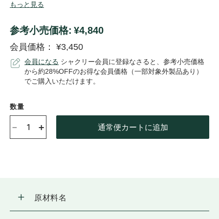
もっと見る
スーパーフルーツとして栄養豊富なノニにリンゴ果汁をブレン
ド。
植物の持つ栄養素「ファイトニュートリエント」のパワーを、
参考⼩売価格:
¥4,840
おいしく楽しみながらとり入れられるドリンクです。
会員価格：
¥3,450
東洋のハワイとして知られるアジア地域原産の農薬不使用のノニ
を原料としています
会員になる
シャクリー会員に登録なさると、参考小売価格
から約28%OFFのお得な会員価格（一部対象外製品あり）
でご購入いただけます。
数量
-
+
通常便カートに追加
原材料名