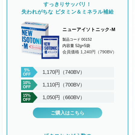
すっきりサッパリ！
失われがちな ビタミン＆ミネラル補給
ニューアイソトニック-M
製品コード 00152
内容量 52g×5袋
会員価格 1,240円（790BV）
5%
1,170円（740BV）
OFF
10%
1,110円（700BV）
OFF
15%
1,050円（660BV）
OFF
ご購入はこちら