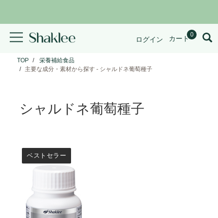
0
カート
ログイン
TOP
栄養補給食品
主要な成分・素材から探す - シャルドネ葡萄種子
シャルドネ葡萄種子
View
ベストセラー
マ
イ
ン
ド
ワ
ー
ク