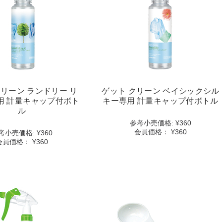
ク
ク
リ
リ
ー
ー
ン
ン
ラ
ベ
ン
イ
ド
シ
リ
ッ
ー
ク
リ
シ
クリーン ランドリー リ
ゲット クリーン ベイシックシル
キ
ル
用 計量キャップ付ボト
キー専用 計量キャップ付ボトル
ッ
キ
ル
ド
ー
参考⼩売価格:
¥360
専
専
会員価格：
¥360
考⼩売価格:
¥360
用
用
会員価格：
¥360
計
計
量
量
キ
キ
ャ
ャ
View
View
ッ
ッ
ゲ
ゲ
プ
プ
ッ
ッ
付
付
ト
ト
ボ
ボ
ク
ク
ト
ト
リ
リ