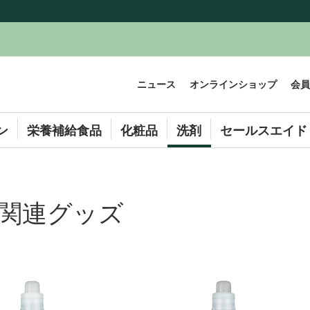
ニュース
オンラインショップ
会員
ン
栄養補給食品
化粧品
洗剤
セールスエイド
関連グッズ
View
View
ゲ
ゲ
ッ
ッ
ト
ト