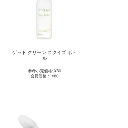
ク
リ
ー
ン
ス
ク
イ
ズ
ボ
ト
ゲット クリーン スクイズ ボト
ル
ル
details
参考⼩売価格:
¥80
会員価格：
¥80
View
ゲ
ッ
ト
ク
リ