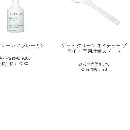
ル
ル
ー
ー
details
details
ン
ン
ス
ネ
プ
イ
レ
チ
ー
ャ
ガ
ー
ン
ブ
クリーン スプレーガン
ゲット クリーン ネイチャー ブ
details
ラ
ライト 専用計量スプーン
イ
考⼩売価格:
¥280
ト
会員価格：
¥280
参考⼩売価格:
¥0
専
会員価格：
¥0
用
計
量
ス
プ
ー
ン
details