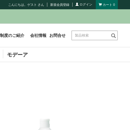
ログイン
こんにちは。ゲスト さん
新規会員登録
カート
0
製
制度のご紹介
会社情報
お問合せ
品
検
索
モデーア
View
ゲ
ッ
ト