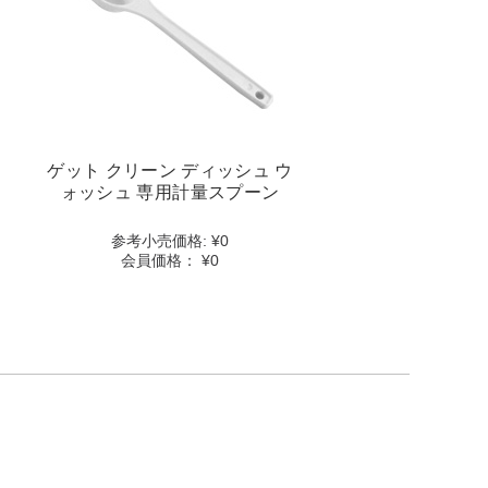
ー
ン
デ
ィ
ッ
シ
ュ
ウ
ゲット クリーン ディッシュ ウ
ォ
ォッシュ 専用計量スプーン
ッ
シ
参考⼩売価格:
¥0
ュ
会員価格：
¥0
専
用
計
量
ス
プ
ー
ン
details