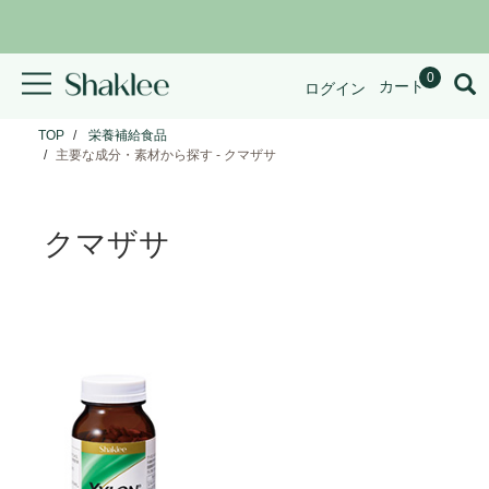
0
カート
ログイン
TOP
栄養補給食品
主要な成分・素材から探す - クマザサ
クマザサ
View
ザ
イ
ロ
ン
＊
details