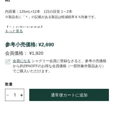
内容量：125mL×12本 1日の目安 1～2本
※製品名に「＊」の記載がある製品は軽減税率８％対象です。
【こんな方におすすめ】
もっと見る
たんぱく質を手早くとりたい方
すぐに飲めて、1本でたんぱく質10gがとれるドリンクタイプ。
参考⼩売価格:
¥2,690
手のひらに収まる飲みきりサイズだから、忙しい時や外出先、ア
ウトドアでも、手軽にスピーディーにたんぱく質を補給できま
会員価格：
¥1,920
す。
会員になる
シャクリー会員に登録なさると、参考小売価格
※1本で、たんぱく質が10g補給できます。
から約28%OFFのお得な会員価格（一部対象外製品あり）
でご購入いただけます。
「インスタント プロテイン クイック 紅茶（1本）」は
こちら>>
「インスタント プロテイン クイック」の製品特長を紹介してい
数量
ます。
-
+
「インスタント プロテイン」の特設サイトは
こちら>>
通常便カートに追加