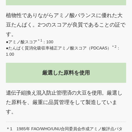
植物性でありながらアミノ酸バランスに
優れた大
豆たんぱく。
2つのスコアが良質であることの証で
す。
＊1
●アミノ酸スコア
：100
＊2
●たんぱく質消化吸収率補正アミノ酸スコア（PDCAAS）
：
1.00
厳選した
原料を使用
遺伝子組換え混入防止管理済の大豆を使用。
厳選し
た原料を、厳重に品質管理をして
製造していま
す。
＊1 1985年 FAO/WHO/UNU合同委員会作成アミノ酸評点パタ