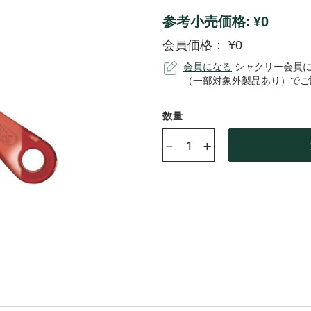
参考⼩売価格:
¥0
会員価格：
¥0
会員になる
シャクリー会員に
（一部対象外製品あり）でご
数量
-
+