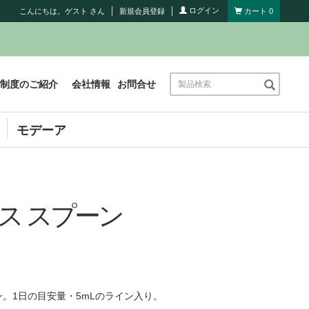
ログイン
こんにちは。ゲスト さん
新規会員登録
カート
0
製
制度のご紹介
会社情報
お問合せ
品
検
索
モデーア
ス スプーン
。1日の目安量・5mLのライン入り。